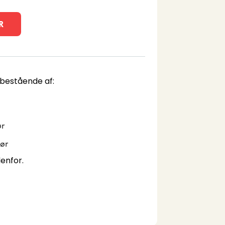
R
bestående af:
ør
hør
enfor.