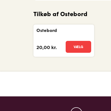
Tilkøb af Ostebord
Ostebord
VÆLG
20,00 kr.