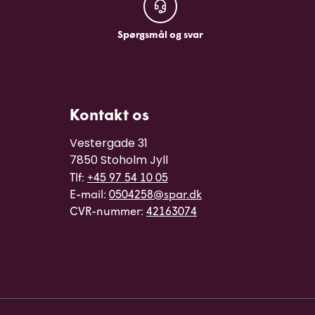
Spørgsmål og svar
Spørgsmål og svar
Kontakt os
Vestergade 31

7850 Stoholm Jyll
Tlf:
+45 97 54 10 05
E-mail:
0504258@spar.dk
CVR-nummer:
42163074