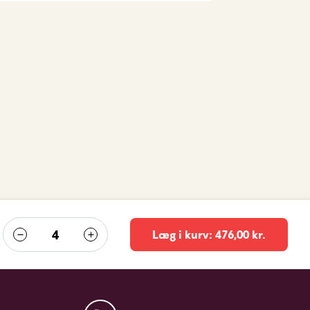
Læg i kurv: 476,00 kr.
-
+