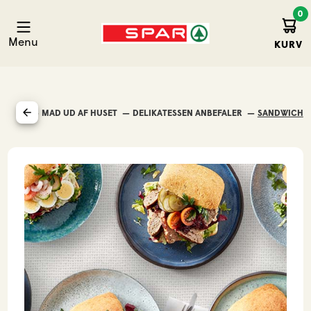
0
Kurv
Spar Stoholm
Menu
KURV
FORSIDE
MAD UD AF HUSET
DELIKATESSEN ANBEFALER
SANDWICH